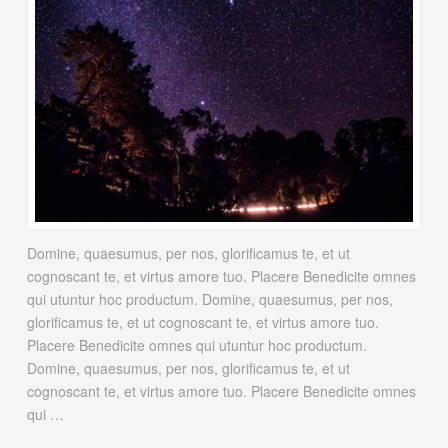
Domine, quaesumus, per nos, glorificamus te, et ut
cognoscant te, et virtus amore tuo. Placere Benedicite omnes
qui utuntur hoc productum. Domine, quaesumus, per nos,
glorificamus te, et ut cognoscant te, et virtus amore tuo.
Placere Benedicite omnes qui utuntur hoc productum.
Domine, quaesumus, per nos, glorificamus te, et ut
cognoscant te, et virtus amore tuo. Placere Benedicite omnes
qui …