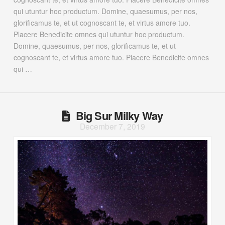
qui utuntur hoc productum. Domine, quaesumus, per nos,
glorificamus te, et ut cognoscant te, et virtus amore tuo.
Placere Benedicite omnes qui utuntur hoc productum.
Domine, quaesumus, per nos, glorificamus te, et ut
cognoscant te, et virtus amore tuo. Placere Benedicite omnes
qui …
Big Sur Milky Way
December 7, 2019