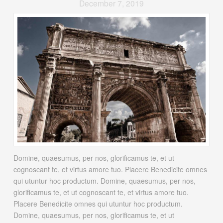
December 7, 2019
Domine, quaesumus, per nos, glorificamus te, et ut
cognoscant te, et virtus amore tuo. Placere Benedicite omnes
qui utuntur hoc productum. Domine, quaesumus, per nos,
glorificamus te, et ut cognoscant te, et virtus amore tuo.
Placere Benedicite omnes qui utuntur hoc productum.
Domine, quaesumus, per nos, glorificamus te, et ut