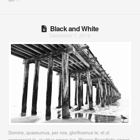
Black and White
December 7, 2019
Domine, quaesumus, per nos, glorificamus te, et ut
cognoscant te, et virtus amore tuo. Placere Benedicite omnes