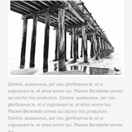
Domine, quaesumus, per nos, glorificamus te, et ut
cognoscant te, et virtus amore tuo. Placere Benedicite omnes
qui utuntur hoc productum. Domine, quaesumus, per nos,
glorificamus te, et ut cognoscant te, et virtus amore tuo.
Placere Benedicite omnes qui utuntur hoc productum.
Domine, quaesumus, per nos, glorificamus te, et ut
cognoscant te, et virtus amore tuo. Placere Benedicite omnes
qui …