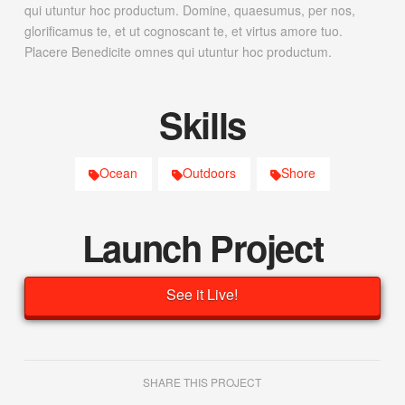
qui utuntur hoc productum. Domine, quaesumus, per nos,
glorificamus te, et ut cognoscant te, et virtus amore tuo.
Placere Benedicite omnes qui utuntur hoc productum.
Skills
Ocean
Outdoors
Shore
Launch Project
See it Live!
SHARE THIS PROJECT