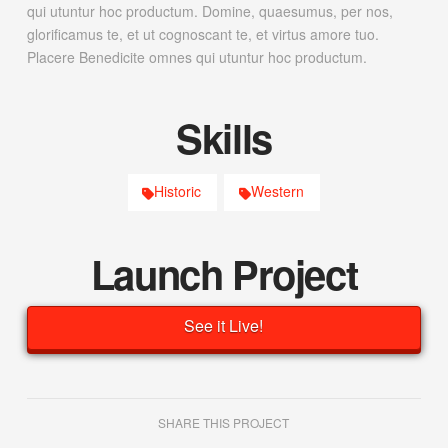
qui utuntur hoc productum. Domine, quaesumus, per nos,
glorificamus te, et ut cognoscant te, et virtus amore tuo.
Placere Benedicite omnes qui utuntur hoc productum.
Skills
Historic
Western
Launch Project
See it Live!
SHARE THIS PROJECT