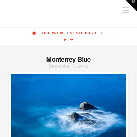
T
Na
t
W
HOME
OUR WORK
MONTERREY BLUE
Monterrey Blue
December 7, 2019