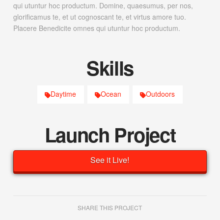
qui utuntur hoc productum. Domine, quaesumus, per nos,
glorificamus te, et ut cognoscant te, et virtus amore tuo.
Placere Benedicite omnes qui utuntur hoc productum.
Skills
Daytime
Ocean
Outdoors
Launch Project
See it Live!
SHARE THIS PROJECT